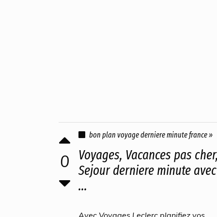
bon plan voyage derniere minute france »
Voyages, Vacances pas cher
0
Sejour derniere minute avec
...
Avec Voyages Leclerc planifiez vos