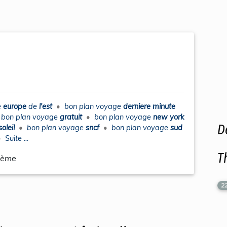
e
europe
de
l'est
•
bon plan voyage
derniere minute
•
bon plan voyage
gratuit
•
bon plan voyage
new york
D
soleil
•
bon plan voyage
sncf
•
bon plan voyage
sud
•
Suite ...
T
hème
2