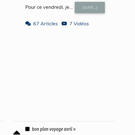
Pour ce vendredi, je...
[SUITE...]
67 Articles
7 Vidéos
bon plan voyage avril »