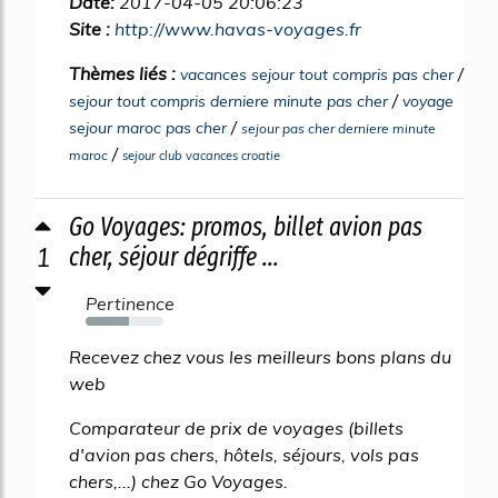
Date:
2017-04-05 20:06:23
Site :
http://www.havas-voyages.fr
Thèmes liés :
/
vacances sejour tout compris pas cher
/
sejour tout compris derniere minute pas cher
voyage
/
sejour maroc pas cher
sejour pas cher derniere minute
/
maroc
sejour club vacances croatie
Go Voyages: promos, billet avion pas
1
cher, séjour dégriffe ...
Pertinence
56%
Recevez chez vous les meilleurs bons plans du
web
Comparateur de prix de voyages (billets
d'avion pas chers, hôtels, séjours, vols pas
chers,...) chez Go Voyages.