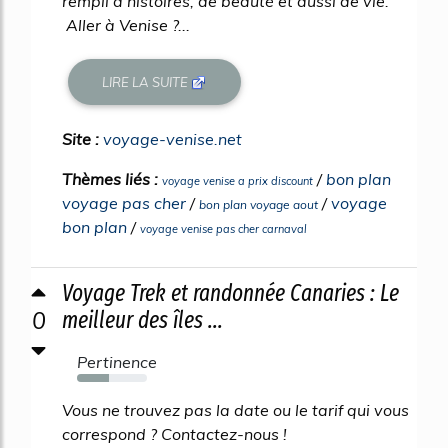
rempli d'histoires, de beauté et aussi de vie.
Aller à Venise ?...
LIRE LA SUITE
Site :
voyage-venise.net
Thèmes liés :
/
bon plan
voyage venise a prix discount
voyage pas cher
/
/
voyage
bon plan voyage aout
bon plan
/
voyage venise pas cher carnaval
Voyage Trek et randonnée Canaries : Le
0
meilleur des îles ...
Pertinence
45%
Vous ne trouvez pas la date ou le tarif qui vous
correspond ? Contactez-nous !