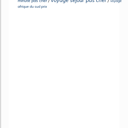
voyage sejour pas cher
/
/
minute pas cher
voyage
afrique du sud prix