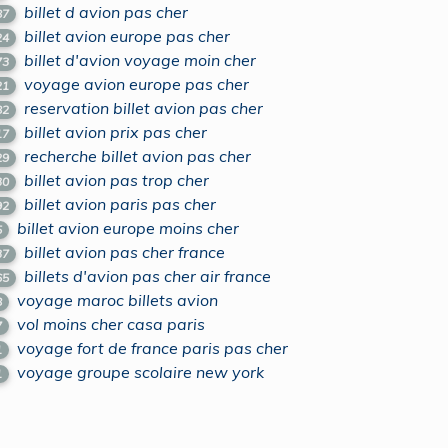
billet d avion pas cher
87
billet avion europe pas cher
24
billet d'avion voyage moin cher
73
voyage avion europe pas cher
21
reservation billet avion pas cher
82
billet avion prix pas cher
17
recherche billet avion pas cher
29
billet avion pas trop cher
30
billet avion paris pas cher
92
billet avion europe moins cher
5
billet avion pas cher france
37
billets d'avion pas cher air france
65
voyage maroc billets avion
8
vol moins cher casa paris
7
voyage fort de france paris pas cher
1
voyage groupe scolaire new york
1