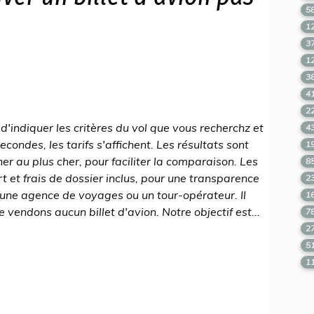
5
1
3
1
3
4
2
it d'indiquer les critères du vol que vous recherchz et
4
condes, les tarifs s'affichent. Les résultats sont
1
her au plus cher, pour faciliter la comparaison. Les
8
t et frais de dossier inclus, pour une transparence
2
 une agence de voyages ou un tour-opérateur. Il
1
e vendons aucun billet d'avion. Notre objectif est...
7
2
5
1