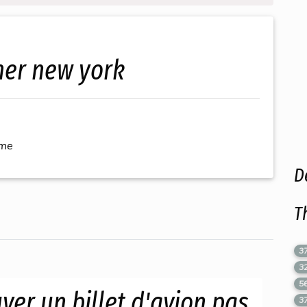
cher new york
ème
D
T
3
3
5
uver un billet d'avion pas
3