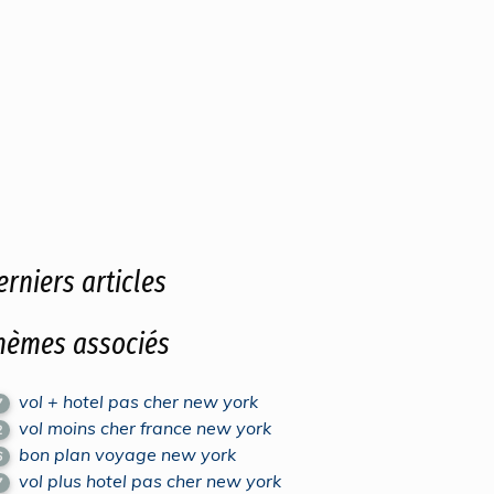
erniers articles
hèmes associés
vol + hotel pas cher new york
7
vol moins cher france new york
2
bon plan voyage new york
6
vol plus hotel pas cher new york
7