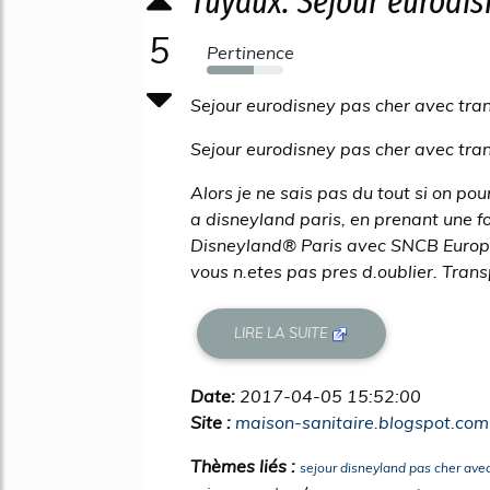
Tuyaux: Sejour eurodis
5
Pertinence
61%
Sejour eurodisney pas cher avec tra
Sejour eurodisney pas cher avec tra
Alors je ne sais pas du tout si on po
a disneyland paris, en prenant une f
Disneyland® Paris avec SNCB Europe
vous n.etes pas pres d.oublier. Tran
LIRE LA SUITE
Date:
2017-04-05 15:52:00
Site :
maison-sanitaire.blogspot.com
Thèmes liés :
sejour disneyland pas cher avec