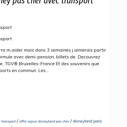
ney pas cher avec transport
nsport
nsport
urra m.aider mais dans 3 semaines j.aimerais partir
ormule avec demi-pension, billets de. Decouvrez
. TGV® Bruxelles-France Et des souvenirs que
sports en commun. Les...
/
/
disneyland paris
 transport
offre sejour disneyland pas cher