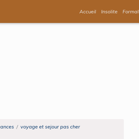
Accueil
Insolite
Formal
cances
voyage et sejour pas cher