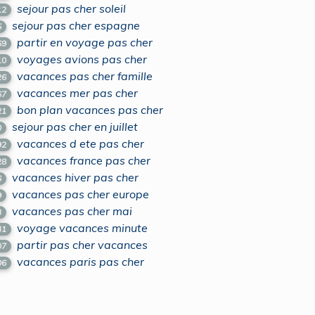
sejour pas cher soleil
12
sejour pas cher espagne
5
partir en voyage pas cher
69
voyages avions pas cher
10
vacances pas cher famille
26
vacances mer pas cher
67
bon plan vacances pas cher
21
sejour pas cher en juillet
0
vacances d ete pas cher
92
vacances france pas cher
28
vacances hiver pas cher
6
vacances pas cher europe
9
vacances pas cher mai
3
voyage vacances minute
41
partir pas cher vacances
07
vacances paris pas cher
06