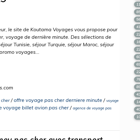
1
8
5
4
ur, le site de Koutama Voyages vous propose pour
2
er, voyage de dernière minute. Des sélections de
1
éjour Tunisie, séjour Turquie, séjour Maroc, séjour
2
 promo voyages...
6
6
2
7
s.com
8
4
/
offre voyage pas cher derniere minute
/
 cher
voyage
1
 voyage billet avion pas cher
/
agence de voyage pas
4
1