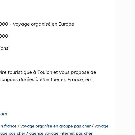
000 - Voyage organisé en Europe
3000
ions
re touristique à Toulon et vous propose de
ongues durées à effectuer en France, en...
com
/
/
en france
voyage organise en groupe pas cher
voyage
/
age pas cher
agence voyage internet pas cher