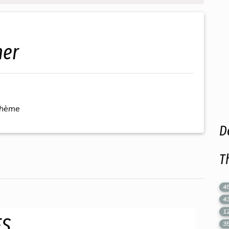
her
thème
D
T
4
4
1
ES
3