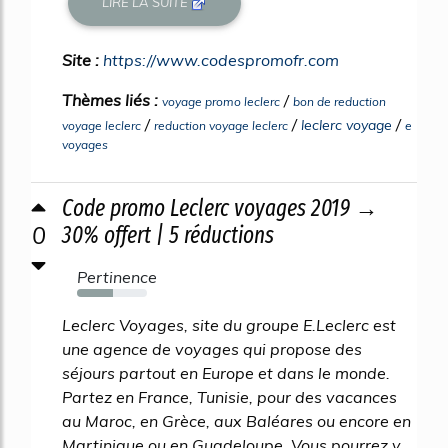
LIRE LA SUITE
Site :
https://www.codespromofr.com
Thèmes liés :
/
voyage promo leclerc
bon de reduction
/
/
/
leclerc voyage
voyage leclerc
reduction voyage leclerc
e
voyages
Code promo Leclerc voyages 2019 →
0
30% offert | 5 réductions
Pertinence
52%
Leclerc Voyages, site du groupe E.Leclerc est
une agence de voyages qui propose des
séjours partout en Europe et dans le monde.
Partez en France, Tunisie, pour des vacances
au Maroc, en Grèce, aux Baléares ou encore en
Martinique ou en Guadeloupe. Vous pourrez y