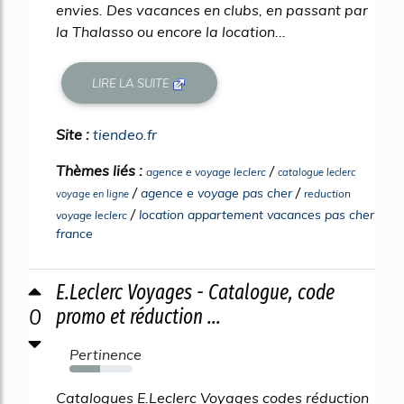
envies. Des vacances en clubs, en passant par
la Thalasso ou encore la location...
LIRE LA SUITE
Site :
tiendeo.fr
Thèmes liés :
/
agence e voyage leclerc
catalogue leclerc
/
/
agence e voyage pas cher
reduction
voyage en ligne
/
location appartement vacances pas cher
voyage leclerc
france
E.Leclerc Voyages - Catalogue, code
0
promo et réduction ...
Pertinence
48%
Catalogues E.Leclerc Voyages codes réduction