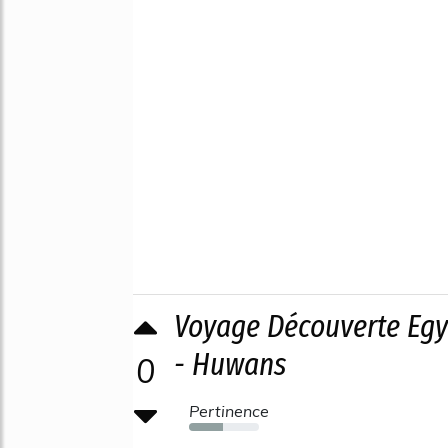
Voyage Découverte Egyp
- Huwans
0
Pertinence
49%