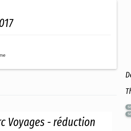
2017
ème
D
T
5
5
c Voyages - réduction