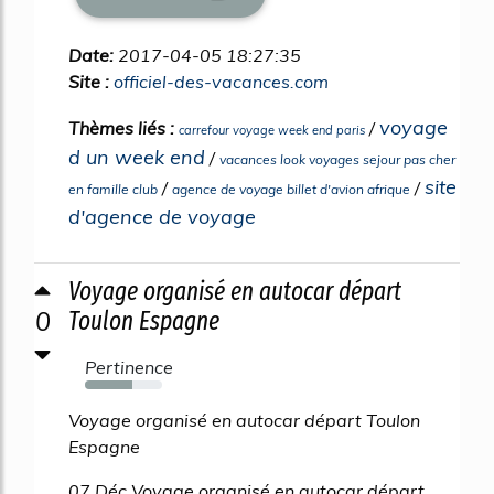
Date:
2017-04-05 18:27:35
Site :
officiel-des-vacances.com
voyage
Thèmes liés :
/
carrefour voyage week end paris
d un week end
/
vacances look voyages sejour pas cher
site
/
/
en famille club
agence de voyage billet d'avion afrique
d'agence de voyage
Voyage organisé en autocar départ
0
Toulon Espagne
Pertinence
62%
Voyage organisé en autocar départ Toulon
Espagne
07 Déc Voyage organisé en autocar départ