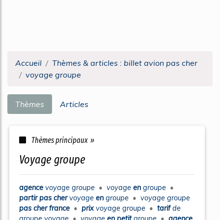
Accueil
Thèmes & articles : billet avion pas cher
voyage groupe
Thèmes
Articles
Thèmes principaux »
voyage groupe
agence
voyage groupe
•
voyage
en
groupe
•
partir pas cher
voyage
en
groupe
•
voyage groupe
pas cher france
•
prix
voyage groupe
•
tarif
de
groupe voyage
•
voyage
en petit
groupe
•
agence