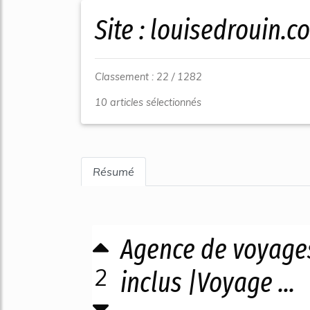
Site : louisedrouin.
Classement : 22 / 1282
10 articles sélectionnés
Résumé
Agence de voyages
2
inclus |Voyage ...