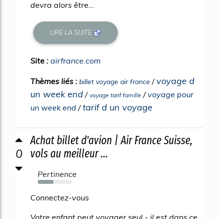
devra alors être...
LIRE LA SUITE
Site :
airfrance.com
voyage d
Thèmes liés :
/
billet voyage air france
un week end
/
/
voyage pour
voyage tarif famille
tarif d un voyage
un week end
/
Achat billet d'avion | Air France Suisse,
0
vols au meilleur ...
Pertinence
46%
Connectez-vous
Votre enfant peut voyager seul - il est dans ce