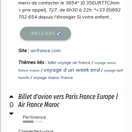
merci de contacter le 3654* (0.35EURTTC/min
+ prix appel), 7j/7, de 6h30 à 22h. *+33 (0)892
702 654 depuis l'étranger Si votre enfant...
LIRE LA SUITE
Site :
airfrance.com
Thèmes liés :
/
billet voyage air france
voyage avion
voyage d un week end
/
/
france maroc
voyage tarif
/
voyage maroc france
famille
Billet d'avion vers Paris France Europe |
0
Air France Maroc
Pertinence
51%
Connectez-vous