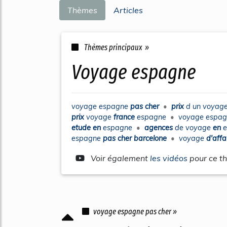
Thèmes
Articles
Thèmes principaux »
voyage espagne
voyage espagne
pas cher
•
prix
d un
voyag
prix
voyage
france
espagne
•
voyage espa
etude en
espagne
•
agences
de
voyage
en
espagne
pas cher barcelone
•
voyage
d'affa
Voir également
les vidéos
pour ce t
voyage espagne pas cher »