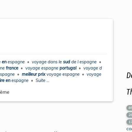
e
en
espagne
•
voyage
dans le
sud
de l
espagne
•
gne
france
•
voyage espagne
portugal
•
voyage
d
D
espagne
•
meilleur prix
voyage espagne
•
voyage
ire en
espagne
•
Suite ...
T
hème
8
2
1
co