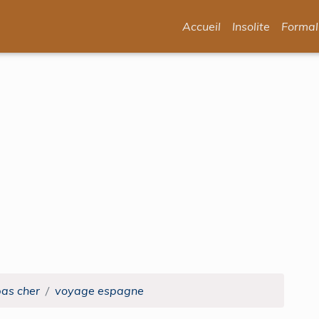
Accueil
Insolite
Formal
pas cher
voyage espagne