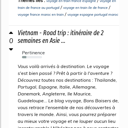
Thèmes liés :
/
voyage en train france espagne
voyage en
/
/
train de france au portugal
voyage en train ile de france
/
voyage france maroc en train
voyage espagne portugal maroc
Vietnam - Road trip : itinéraire de 2
0
semaines en Asie ...
Pertinence
22%
Vous voilà arrivés à destination. Le voyage
s'est bien passé ? Prêt à partir à l'aventure ?
Découvrez toutes nos destinations : Thailande,
Portugal, Espagne, Italie, Allemagne,
Danemark, Angleterre, Ile Maurice,
Guadeloupe... Le blog voyage, Bons Baisers de,
vous retrace l'ensemble de nos découvertes à
travers le monde. Ainsi, vous pourrez préparer
au mieux votre voyage et ne louper aucun lieu
incontournable ! N'hésitez pas à nous contacter