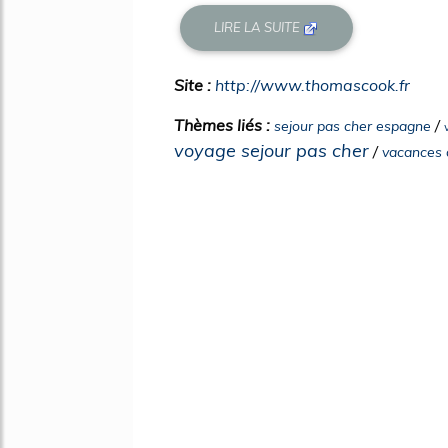
LIRE LA SUITE
Site :
http://www.thomascook.fr
Thèmes liés :
/
sejour pas cher espagne
voyage sejour pas cher
/
vacances 