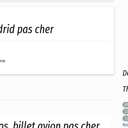
rid pas cher
ème
D
T
8
1
1
, billet avion pas cher,
fa