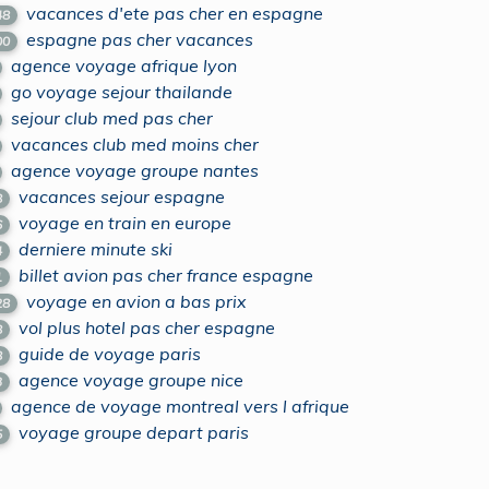
vacances d'ete pas cher en espagne
48
espagne pas cher vacances
00
agence voyage afrique lyon
go voyage sejour thailande
sejour club med pas cher
vacances club med moins cher
agence voyage groupe nantes
vacances sejour espagne
8
voyage en train en europe
6
derniere minute ski
4
billet avion pas cher france espagne
1
voyage en avion a bas prix
28
vol plus hotel pas cher espagne
8
guide de voyage paris
8
agence voyage groupe nice
3
agence de voyage montreal vers l afrique
voyage groupe depart paris
5