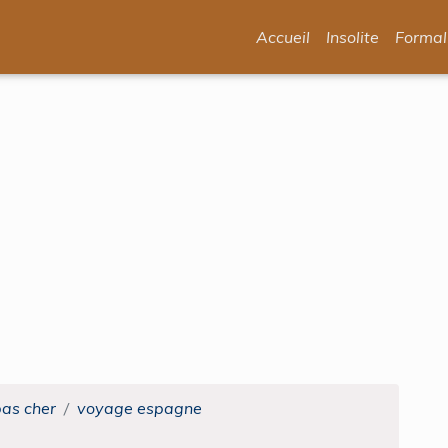
Accueil
Insolite
Formal
pas cher
voyage espagne