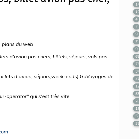
1
1
4
4
9
7
s plans du web
9
ts d'avion pas chers, hôtels, séjours, vols pas
6
7
3
(billets d'avion, séjours,week-ends) GoVoyages de
4
1
5
operator" qui s'est très vite...
2
1
5
3
.com