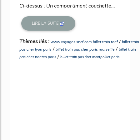
Ci-dessus : Un compartiment couchette...
LIRE LA SUITE
Thèmes liés :
/
www voyages sncf com billet train tarif
billet train
/
/
pas cher lyon paris
billet train pas cher paris marseille
billet train
/
pas cher nantes paris
billet train pas cher montpellier paris