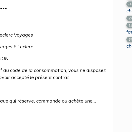
..
8
ch
2
1
fa
Leclerc Voyages
3
ch
yages E.Leclerc
TION
° du code de la consommation, vous ne disposez
avoir accepté le présent contrat.
ique qui réserve, commande ou achète une...