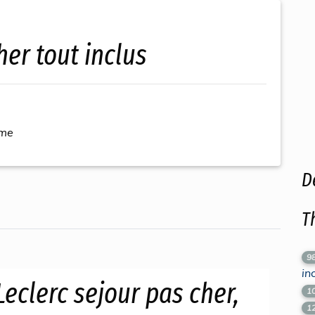
her tout inclus
ème
D
T
9
in
eclerc sejour pas cher,
1
1