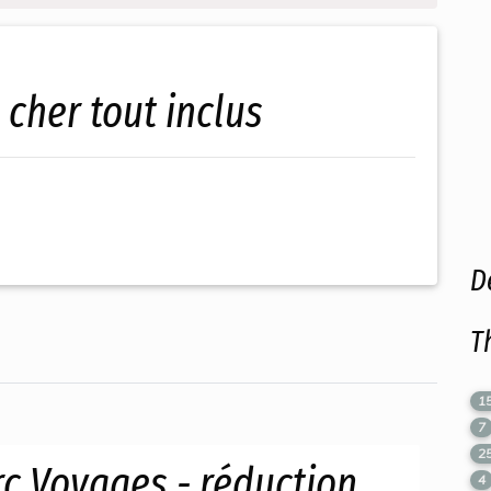
 cher tout inclus
D
T
1
7
2
c Voyages - réduction
4