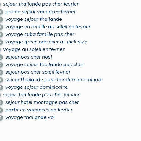
sejour thailande pas cher fevrier
promo sejour vacances fevrier
0
voyage sejour thailande
4
voyage en famille au soleil en fevrier
0
voyage cuba famille pas cher
9
voyage grece pas cher all inclusive
5
voyage au soleil en fevrier
sejour pas cher noel
1
voyage sejour thailande pas cher
5
sejour pas cher soleil fevrier
6
sejour thailande pas cher derniere minute
9
voyage sejour dominicaine
6
sejour thailande pas cher janvier
sejour hotel montagne pas cher
5
partir en vacances en fevrier
3
voyage thailande vol
6