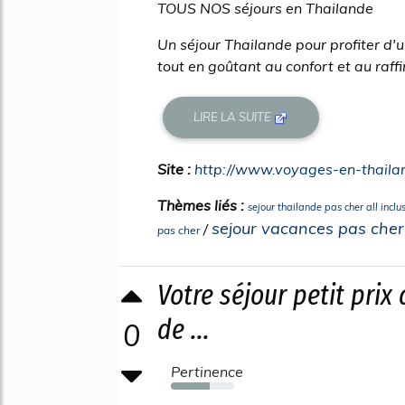
TOUS NOS séjours en Thailande
Un séjour Thailande pour profiter d'
tout en goûtant au confort et au raff
LIRE LA SUITE
Site :
http://www.voyages-en-thaila
Thèmes liés :
sejour thailande pas cher all inclu
sejour vacances pas cher
/
pas cher
Votre séjour petit prix
de ...
0
Pertinence
62%