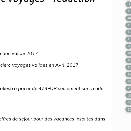
8
1
4
1
1
1
9
ction valide 2017
4
4
clerc Voyages valides en Avril 2017
1
1
4
rrakesh à partir de 479EUR seulement sans code
7
5
4
1
ffres de séjour pour des vacances insolites dans