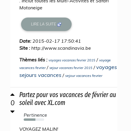
. Inclut toutes les Multi-Activités et Safari
Motoneige
LIRE LA SUITE
Date:
2015-02-17 17:50:41
Site :
http://www.scandinavia.be
Thèmes liés :
/
voyage
voyages vacances fevrier 2015
voyages
/
/
vacances fevrier
sejour vacances fevrier 2015
sejours vacances
/
sejour vacances fevrier
Partez pour vos vacances de février au
0
soleil avec XL.com
Pertinence
57%
VOYAGEZ MALIN!