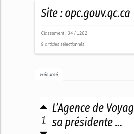
Site : opc.gouv.qc.ca
Classement : 34 / 1282
9 articles sélectionnés
Résumé
L’Agence de Voyage
1
sa présidente ...