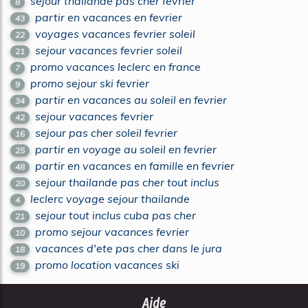
sejour thailande pas cher fevrier
8
partir en vacances en fevrier
43
voyages vacances fevrier soleil
22
sejour vacances fevrier soleil
21
promo vacances leclerc en france
7
promo sejour ski fevrier
9
partir en vacances au soleil en fevrier
34
sejour vacances fevrier
42
sejour pas cher soleil fevrier
16
partir en voyage au soleil en fevrier
25
partir en vacances en famille en fevrier
48
sejour thailande pas cher tout inclus
20
leclerc voyage sejour thailande
4
sejour tout inclus cuba pas cher
21
promo sejour vacances fevrier
10
vacances d'ete pas cher dans le jura
18
promo location vacances ski
19
Aide