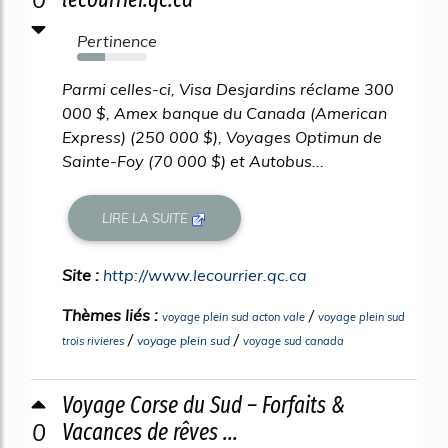
Pertinence
40%
Parmi celles-ci, Visa Desjardins réclame 300
000 $, Amex banque du Canada (American
Express) (250 000 $), Voyages Optimun de
Sainte-Foy (70 000 $) et Autobus...
LIRE LA SUITE
Site :
http://www.lecourrier.qc.ca
Thèmes liés :
/
voyage plein sud acton vale
voyage plein sud
/
/
voyage plein sud
trois rivieres
voyage sud canada
Voyage Corse du Sud – Forfaits &
0
Vacances de rêves ...