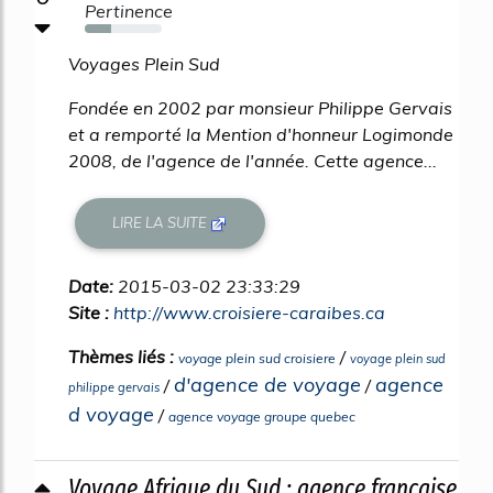
Pertinence
34%
Voyages Plein Sud
Fondée en 2002 par monsieur Philippe Gervais
et a remporté la Mention d'honneur Logimonde
2008, de l'agence de l'année. Cette agence...
LIRE LA SUITE
Date:
2015-03-02 23:33:29
Site :
http://www.croisiere-caraibes.ca
Thèmes liés :
/
voyage plein sud croisiere
voyage plein sud
d'agence de voyage
agence
/
/
philippe gervais
d voyage
/
agence voyage groupe quebec
Voyage Afrique du Sud : agence française