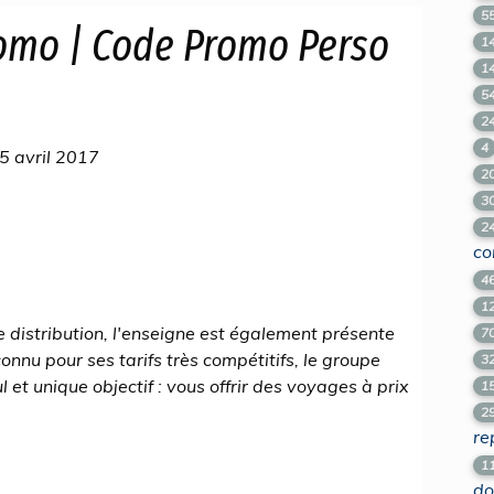
5
omo | Code Promo Perso
1
1
5
2
4
5 avril 2017
2
3
2
co
4
1
 distribution, l'enseigne est également présente
7
nnu pour ses tarifs très compétitifs, le groupe
3
l et unique objectif : vous offrir des voyages à prix
1
2
re
1
do