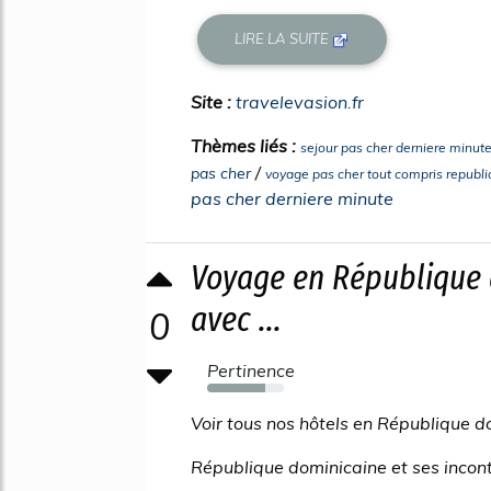
LIRE LA SUITE
Site :
travelevasion.fr
Thèmes liés :
sejour pas cher derniere minut
/
pas cher
voyage pas cher tout compris republ
pas cher derniere minute
Voyage en République d
avec ...
0
Pertinence
75%
Voir tous nos hôtels en République d
République dominicaine et ses incon