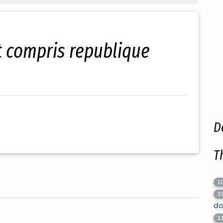
D
T
1
3
do
1