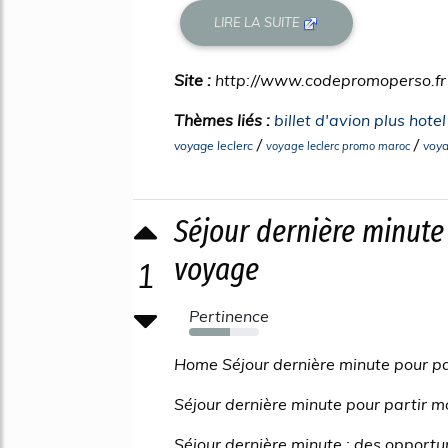
LIRE LA SUITE
Site :
http://www.codepromoperso.fr
Thèmes liés :
billet d'avion plus hote
/
/
voyage leclerc
voya
voyage leclerc promo maroc
Séjour dernière minute
voyage
1
Pertinence
59%
Home Séjour dernière minute pour pa
Séjour dernière minute pour partir 
Séjour dernière minute : des opport