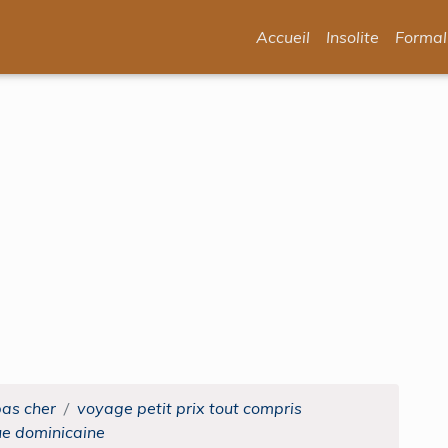
Accueil
Insolite
Formal
pas cher
voyage petit prix tout compris
ue dominicaine