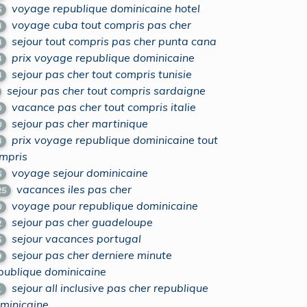
voyage republique dominicaine hotel
5
voyage cuba tout compris pas cher
4
sejour tout compris pas cher punta cana
4
prix voyage republique dominicaine
4
sejour pas cher tout compris tunisie
4
sejour pas cher tout compris sardaigne
vacance pas cher tout compris italie
0
sejour pas cher martinique
0
prix voyage republique dominicaine tout
4
mpris
voyage sejour dominicaine
6
vacances iles pas cher
25
voyage pour republique dominicaine
0
sejour pas cher guadeloupe
2
sejour vacances portugal
5
sejour pas cher derniere minute
9
publique dominicaine
sejour all inclusive pas cher republique
1
minicaine