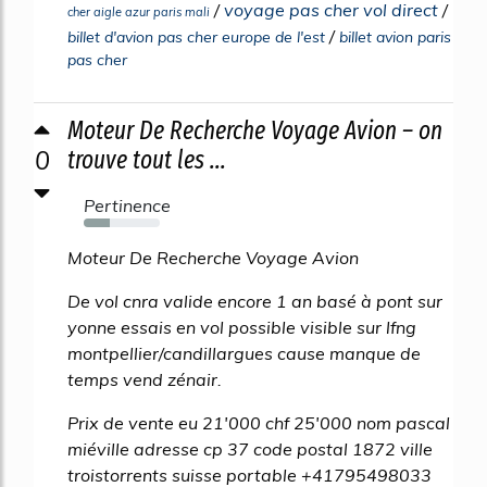
/
voyage pas cher vol direct
/
cher aigle azur paris mali
/
billet d'avion pas cher europe de l'est
billet avion paris
pas cher
Moteur De Recherche Voyage Avion – on
0
trouve tout les ...
Pertinence
34%
Moteur De Recherche Voyage Avion
De vol cnra valide encore 1 an basé à pont sur
yonne essais en vol possible visible sur lfng
montpellier/candillargues cause manque de
temps vend zénair.
Prix de vente eu 21'000 chf 25'000 nom pascal
miéville adresse cp 37 code postal 1872 ville
troistorrents suisse portable +41795498033