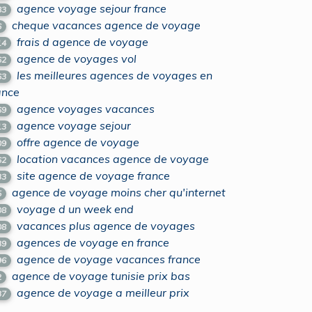
agence voyage sejour france
83
cheque vacances agence de voyage
6
frais d agence de voyage
14
agence de voyages vol
62
les meilleures agences de voyages en
63
ance
agence voyages vacances
69
agence voyage sejour
13
offre agence de voyage
09
location vacances agence de voyage
62
site agence de voyage france
33
agence de voyage moins cher qu'internet
5
voyage d un week end
08
vacances plus agence de voyages
08
agences de voyage en france
39
agence de voyage vacances france
96
agence de voyage tunisie prix bas
2
agence de voyage a meilleur prix
37