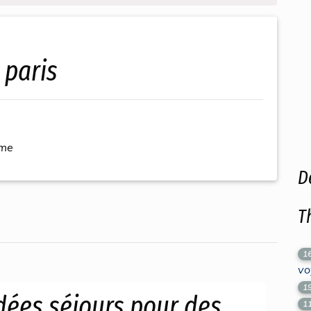
 paris
ème
D
T
1
vo
1
dées séjours pour des
1