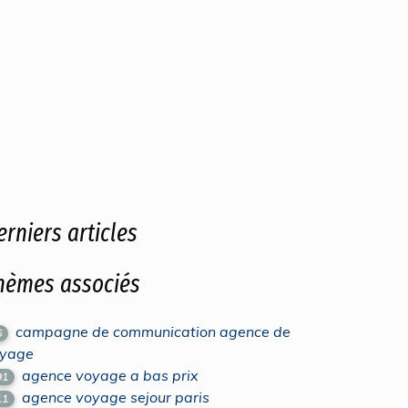
erniers articles
hèmes associés
campagne de communication agence de
6
yage
agence voyage a bas prix
91
agence voyage sejour paris
11