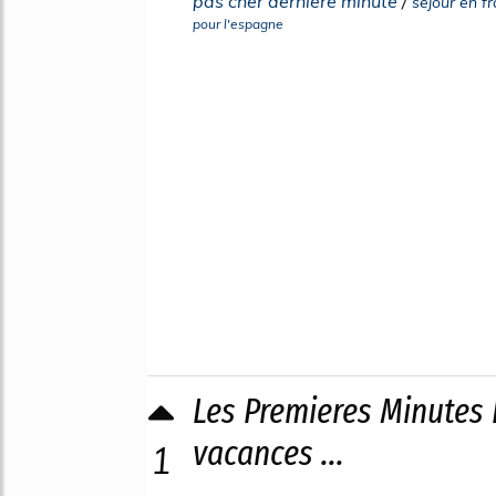
pas cher derniere minute
/
sejour en f
pour l'espagne
Les Premieres Minutes
vacances ...
1