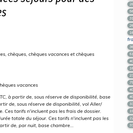
2
es
5
3
2
1
fr
3
res, chèques, chèques vacances et chèques
5
4
1
2
7
 chèques vacances
4
TTC, à partir de, sous réserve de disponibilité, base
4
ir de, sous réserve de disponibilité, vol Aller/
3
 Ces tarifs n'incluent pas les frais de dossier.
1
durée totale du séjour. Ces tarifs n'incluent pas les
2
partir de, par nuit, base chambre...
3