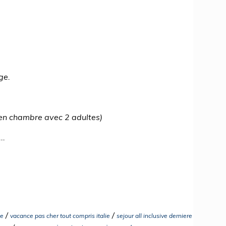
ge.
( en chambre avec 2 adultes)
..
/
/
ie
vacance pas cher tout compris italie
sejour all inclusive derniere