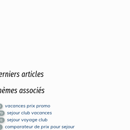
erniers articles
hèmes associés
vacances prix promo
4
sejour club vacances
70
sejour voyage club
31
comparateur de prix pour sejour
1