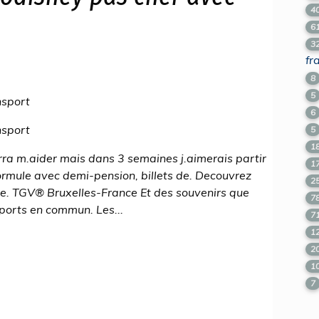
4
6
3
fr
8
5
nsport
6
nsport
5
1
urra m.aider mais dans 3 semaines j.aimerais partir
1
ormule avec demi-pension, billets de. Decouvrez
2
. TGV® Bruxelles-France Et des souvenirs que
7
sports en commun. Les...
7
1
2
1
7