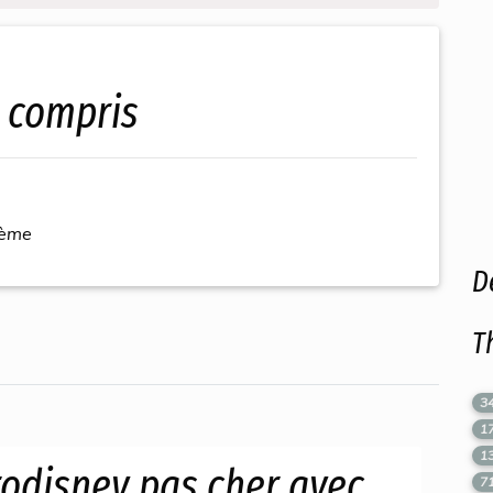
t compris
hème
D
T
3
1
1
rodisney pas cher avec
7