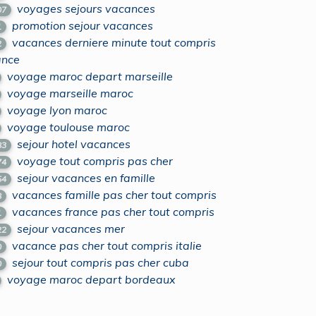
voyages sejours vacances
07
promotion sejour vacances
1
vacances derniere minute tout compris
2
ance
voyage maroc depart marseille
voyage marseille maroc
voyage lyon maroc
voyage toulouse maroc
sejour hotel vacances
83
voyage tout compris pas cher
74
sejour vacances en famille
54
vacances famille pas cher tout compris
8
vacances france pas cher tout compris
1
sejour vacances mer
22
vacance pas cher tout compris italie
0
sejour tout compris pas cher cuba
0
voyage maroc depart bordeaux