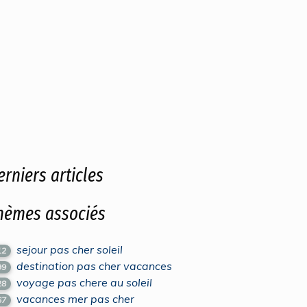
erniers articles
hèmes associés
sejour pas cher soleil
12
destination pas cher vacances
99
voyage pas chere au soleil
28
vacances mer pas cher
67