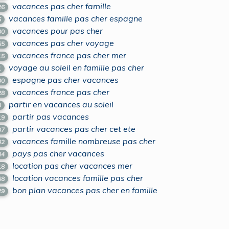
vacances pas cher famille
26
vacances famille pas cher espagne
6
vacances pour pas cher
30
vacances pas cher voyage
55
vacances france pas cher mer
15
voyage au soleil en famille pas cher
1
espagne pas cher vacances
00
vacances france pas cher
28
partir en vacances au soleil
0
partir pas vacances
19
partir vacances pas cher cet ete
07
vacances famille nombreuse pas cher
42
pays pas cher vacances
44
location pas cher vacances mer
18
location vacances famille pas cher
68
bon plan vacances pas cher en famille
29