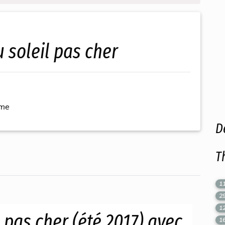
u soleil pas cher
ème
D
T
1
2
1
 pas cher (été 2017) avec
1