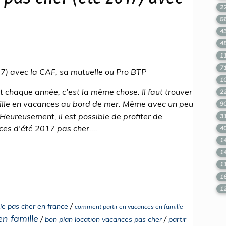
2
5
4
4
1
7
17) avec la CAF, sa mutuelle ou Pro BTP
1
 chaque année, c'est la même chose. Il faut trouver
2
ille en vacances au bord de mer. Même avec un peu
9
 Heureusement, il est possible de profiter de
3
es d'été 2017 pas cher....
4
1
1
1
1
1
/
le pas cher en france
comment partir en vacances en famille
n famille
/
/
bon plan location vacances pas cher
partir