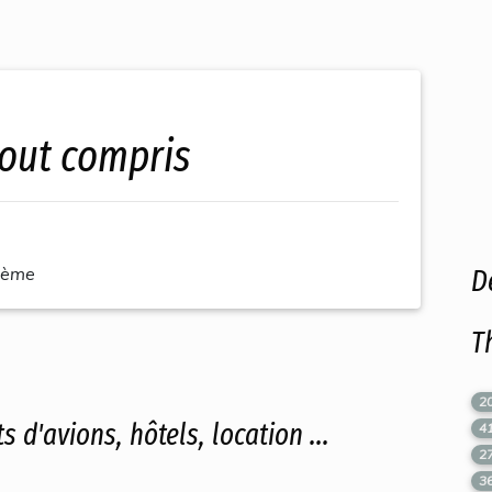
tout compris
hème
D
T
2
s d'avions, hôtels, location ...
4
2
3