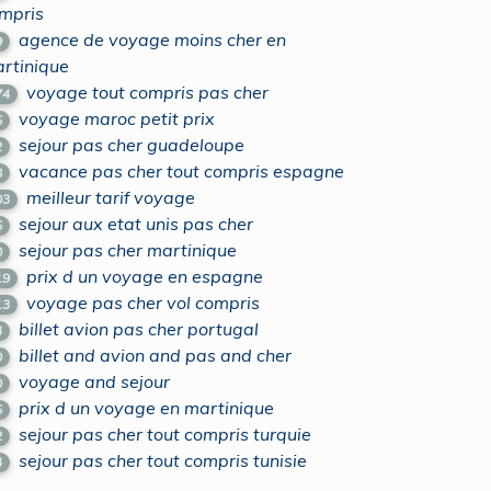
mpris
agence de voyage moins cher en
9
rtinique
voyage tout compris pas cher
74
voyage maroc petit prix
5
sejour pas cher guadeloupe
2
vacance pas cher tout compris espagne
8
meilleur tarif voyage
03
sejour aux etat unis pas cher
5
sejour pas cher martinique
0
prix d un voyage en espagne
19
voyage pas cher vol compris
13
billet avion pas cher portugal
4
billet and avion and pas and cher
0
voyage and sejour
0
prix d un voyage en martinique
5
sejour pas cher tout compris turquie
2
sejour pas cher tout compris tunisie
4