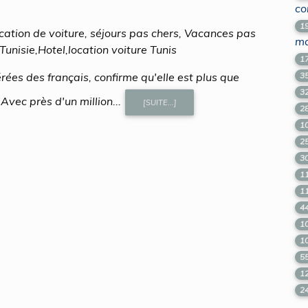
co
1
location de voiture, séjours pas chers, Vacances pas
ma
Tunisie,Hotel,location voiture Tunis
1
érées des français, confirme qu'elle est plus que
3
3
vec près d'un million...
[SUITE...]
2
1
2
3
1
1
4
1
1
5
1
2