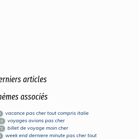
erniers articles
hèmes associés
vacance pas cher tout compris italie
0
voyages avions pas cher
10
billet de voyage moin cher
72
week end derniere minute pas cher tout
6