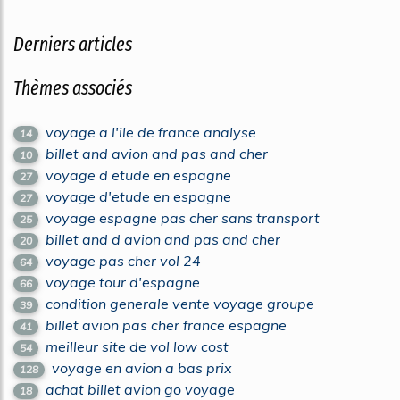
Derniers articles
Thèmes associés
voyage a l'ile de france analyse
14
billet and avion and pas and cher
10
voyage d etude en espagne
27
voyage d'etude en espagne
27
voyage espagne pas cher sans transport
25
billet and d avion and pas and cher
20
voyage pas cher vol 24
64
voyage tour d'espagne
66
condition generale vente voyage groupe
39
billet avion pas cher france espagne
41
meilleur site de vol low cost
54
voyage en avion a bas prix
128
achat billet avion go voyage
18