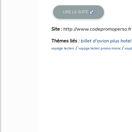
LIRE LA SUITE
Site :
http://www.codepromoperso.fr
Thèmes liés :
billet d'avion plus hote
/
/
voyage leclerc
voya
voyage leclerc promo maroc