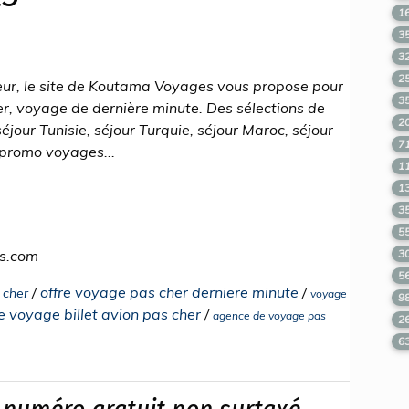
1
3
3
2
ur, le site de Koutama Voyages vous propose pour
3
er, voyage de dernière minute. Des sélections de
2
éjour Tunisie, séjour Turquie, séjour Maroc, séjour
7
 promo voyages...
1
1
3
5
s.com
3
5
/
offre voyage pas cher derniere minute
/
 cher
voyage
9
 voyage billet avion pas cher
/
agence de voyage pas
2
6