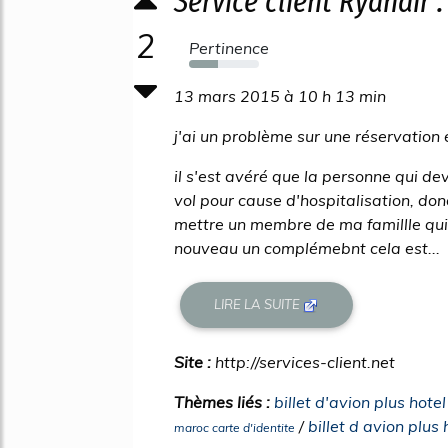
Service client Ryanair 
2
Pertinence
42%
13 mars 2015 à 10 h 13 min
j'ai un problème sur une réservation 
il s'est avéré que la personne qui d
vol pour cause d'hospitalisation, do
mettre un membre de ma famillle qu
nouveau un complémebnt cela est...
LIRE LA SUITE
Site :
http://services-client.net
Thèmes liés :
billet d'avion plus hote
/
billet d avion plus
maroc carte d'identite