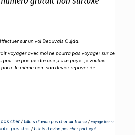
: numéro gratuit non surtaxé
éffectuer sur un vol Beauvais Oujda.
evait voyager avec moi ne pourra pas voyager sur ce
nc pour ne pas perdre une place payer je voulais
i porte le même nom san devoir repayer de
l pas cher
/
/
billets d'avion pas cher air france
voyage france
 hotel pas cher
/
billets d avion pas cher portugal