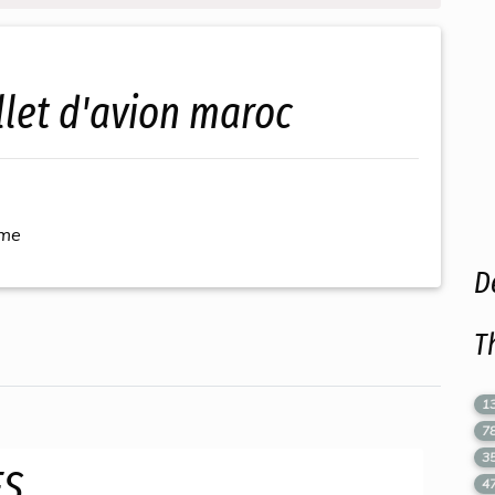
llet d'avion maroc
ème
D
T
1
7
3
ES
4