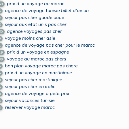
prix d un voyage au maroc
68
agence de voyage tunisie billet d'avion
5
sejour pas cher guadeloupe
2
sejour aux etat unis pas cher
5
agence voyages pas cher
50
voyage moins cher asie
0
agence de voyage pas cher pour le maroc
1
prix d un voyage en espagne
19
voyage au maroc pas chers
36
bon plan voyage maroc pas chere
5
prix d un voyage en martinique
5
sejour pas cher martinique
0
sejour pas cher en italie
6
agence de voyage a petit prix
8
sejour vacances tunisie
6
reserver voyage maroc
3