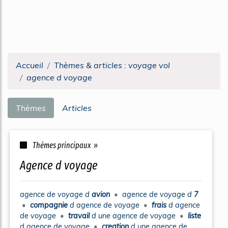
Accueil
Thèmes & articles : voyage vol
agence d voyage
Thèmes
Articles
Thèmes principaux »
agence d voyage
agence
de
voyage
d
avion
•
agence
de
voyage
d
7
•
compagnie
d
agence
de
voyage
•
frais
d
agence
de
voyage
•
travail
d une
agence
de
voyage
•
liste
d
agence
de
voyage
•
creation
d une
agence
de