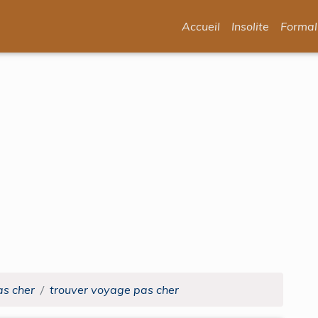
Accueil
Insolite
Formal
as cher
trouver voyage pas cher