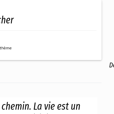
cher
 thème
D
 chemin. La vie est un