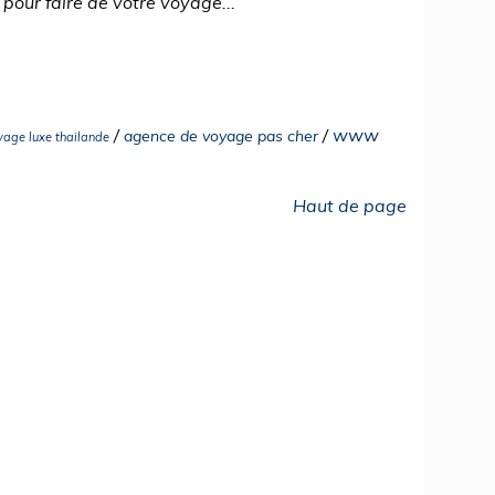
pour faire de votre voyage...
/
/
www
agence de voyage pas cher
yage luxe thailande
Haut de page