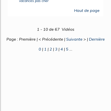
vacances pas cher
Haut de page
1 - 10 de 67 Vidéos
Page : Première | < Précédente |
Suivante
> |
Dernière
0
|
1
|
2
|
3
|
4
|
5
...