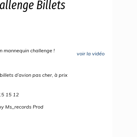
llenge Billets
in mannequin challenge !
voir la vidéo
illets d’avion pas cher, à prix
 15 15 12
by Ms_records Prod