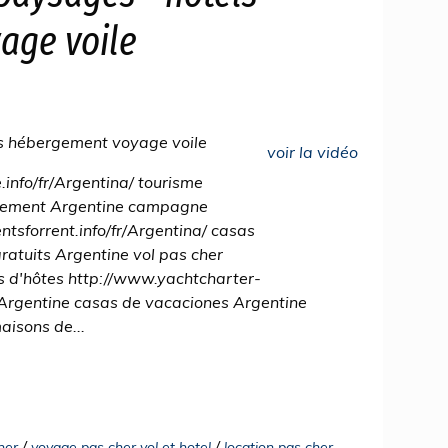
age voile
s hébergement voyage voile
voir la vidéo
info/fr/Argentina/ tourisme
rgement Argentine campagne
tsforrent.info/fr/Argentina/ casas
ratuits Argentine vol pas cher
s d'hôtes http://www.yachtcharter-
 Argentine casas de vacaciones Argentine
aisons de...
/
/
her
voyage pas cher vol et hotel
location pas cher