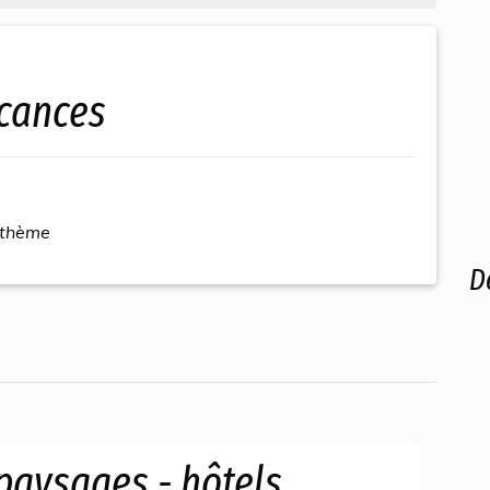
acances
 thème
D
paysages - hôtels