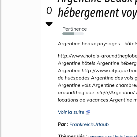
0
hébergement voy
Pertinence
55%
Argentine beaux paysages - hôtel
http://www.hotels-aroundtheglobe.
Argentine hôtels Argentine hébe
Argentine http://www.cityapartmen
de huéspedes Argentine des vols g
Argentine vols Argentine chambre
aroundtheglobe.info/fr/Argentina/
locations de vacances Argentine m
Voir la suite
Par :
FrankreichUrlaub
Thèmes liés :
vacances vol hotel pas c