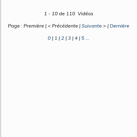
1 - 10 de 110 Vidéos
Page : Première | < Précédente |
Suivante
> |
Dernière
0
|
1
|
2
|
3
|
4
|
5
...