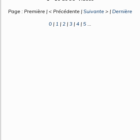
Page : Première | < Précédente |
Suivante
> |
Dernière
0
|
1
|
2
|
3
|
4
|
5
...