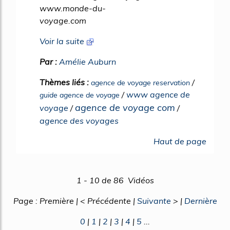
www.monde-du-
voyage.com
Voir la suite
Par :
Amélie Auburn
Thèmes liés :
/
agence de voyage reservation
/
www agence de
guide agence de voyage
agence de voyage com
voyage
/
/
agence des voyages
Haut de page
1 - 10 de 86 Vidéos
Page : Première | < Précédente |
Suivante
> |
Dernière
0
|
1
|
2
|
3
|
4
|
5
...