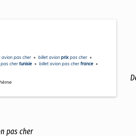
et avion pas cher
•
billet avion
prix
pas cher
•
n pas cher
tunisie
•
billet avion pas cher
france
•
D
thème
on pas cher