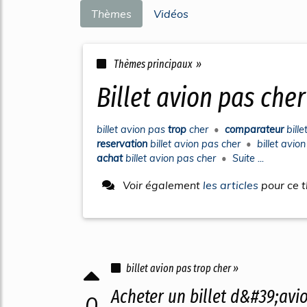
Thèmes
Vidéos
Thèmes principaux »
billet avion pas cher
billet avion pas
trop
cher
•
comparateur
bill
reservation
billet avion pas cher
•
billet avio
achat
billet avion pas cher
•
Suite ...
Voir également
les articles
pour ce 
billet avion pas trop cher »
Acheter un billet d&#39;avi
0