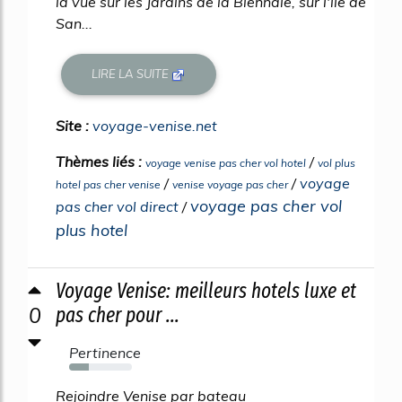
la vue sur les Jardins de la Biennale, sur l'île de
San...
LIRE LA SUITE
Site :
voyage-venise.net
Thèmes liés :
/
voyage venise pas cher vol hotel
vol plus
/
/
voyage
hotel pas cher venise
venise voyage pas cher
voyage pas cher vol
pas cher vol direct
/
plus hotel
Voyage Venise: meilleurs hotels luxe et
0
pas cher pour ...
Pertinence
32%
Rejoindre Venise par bateau