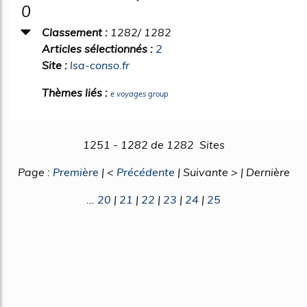
0
Classement :
1282/ 1282
Articles sélectionnés :
2
Site :
lsa-conso.fr
Thèmes liés :
e voyages group
1251 - 1282 de 1282 Sites
Page :
Première
| <
Précédente
| Suivante > | Dernière
...
20
|
21
|
22
|
23
|
24
|
25