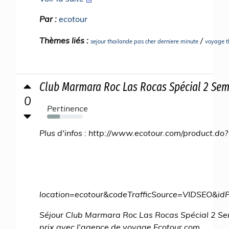
Par :
ecotour
Thèmes liés :
/
sejour thailande pas cher derniere minute
voyage t
Club Marmara Roc Las Rocas Spécial 2 Sem
0
Pertinence
36%
Plus d'infos : http://www.ecotour.com/product.do?
location=ecotour&codeTrafficSource=VIDSEO
Séjour Club Marmara Roc Las Rocas Spécial 2 Se
prix avec l'agence de voyage Ecotour.com.