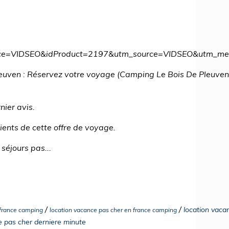
ource=VIDSEO&idProduct=2197&utm_source=VIDSEO&utm_
uven : Réservez votre voyage (Camping Le Bois De Pleuven) 
nier avis.
lients de cette offre de voyage.
séjours pas...
/
/
location vaca
 france camping
location vacance pas cher en france camping
e pas cher derniere minute