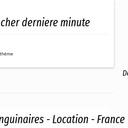
s cher derniere minute
 thème
D
guinaires - Location - France