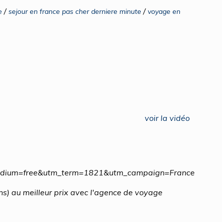
/
/
e
sejour en france pas cher derniere minute
voyage en
voir la vidéo
medium=free&utm_term=1821&utm_campaign=France
s) au meilleur prix avec l'agence de voyage