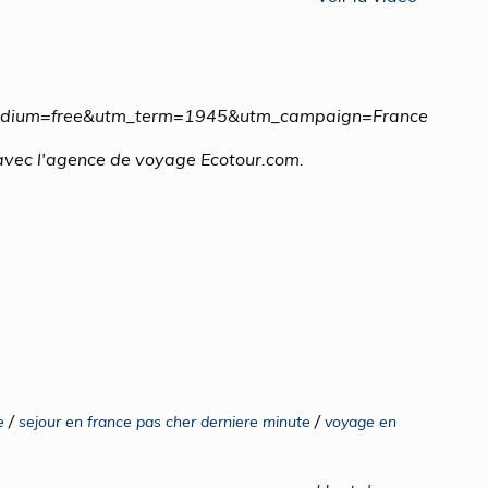
medium=free&utm_term=1945&utm_campaign=France
 avec l'agence de voyage Ecotour.com.
/
/
e
sejour en france pas cher derniere minute
voyage en