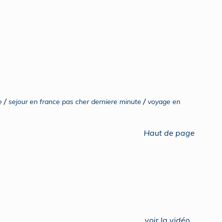
/
/
e
sejour en france pas cher derniere minute
voyage en
Haut de page
voir la vidéo