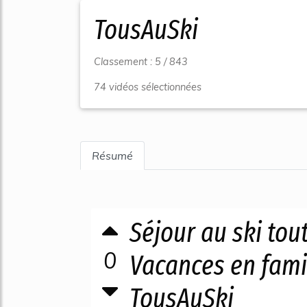
TousAuSki
Classement : 5 / 843
74 vidéos sélectionnées
Résumé
Séjour au ski tout
0
Vacances en fami
TousAuSki