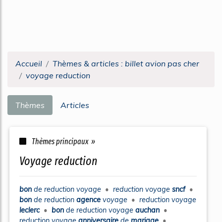
Accueil
Thèmes & articles : billet avion pas cher
voyage reduction
Thèmes
Articles
Thèmes principaux »
voyage reduction
bon
de
reduction voyage
•
reduction voyage
sncf
•
bon
de
reduction
agence
voyage
•
reduction voyage
leclerc
•
bon
de
reduction voyage
auchan
•
reduction voyage
anniversaire
de
mariage
•