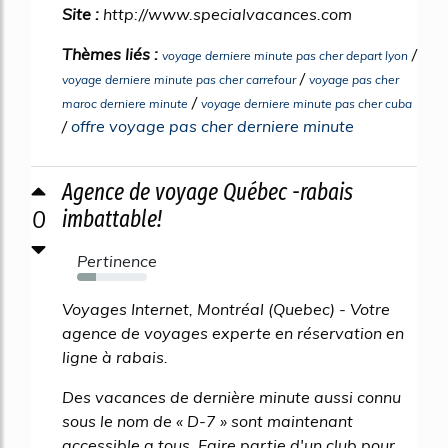
Site :
http://www.specialvacances.com
Thèmes liés :
/
voyage derniere minute pas cher depart lyon
/
voyage derniere minute pas cher carrefour
voyage pas cher
/
maroc derniere minute
voyage derniere minute pas cher cuba
/
offre voyage pas cher derniere minute
Agence de voyage Québec -rabais
0
imbattable!
Pertinence
27%
Voyages Internet, Montréal (Quebec) - Votre
agence de voyages experte en réservation en
ligne à rabais.
Des vacances de dernière minute aussi connu
sous le nom de « D-7 » sont maintenant
accessible a tous. Faire partie d'un club pour