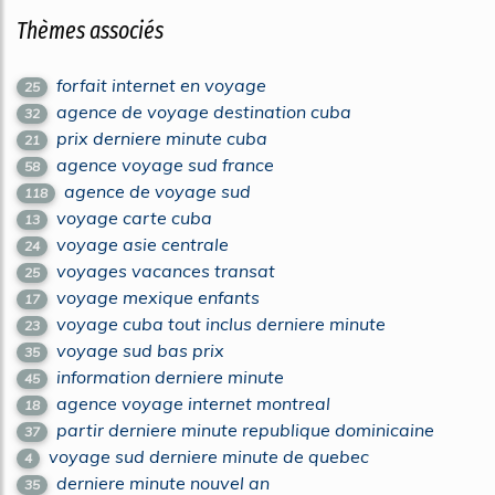
Thèmes associés
forfait internet en voyage
25
agence de voyage destination cuba
32
prix derniere minute cuba
21
agence voyage sud france
58
agence de voyage sud
118
voyage carte cuba
13
voyage asie centrale
24
voyages vacances transat
25
voyage mexique enfants
17
voyage cuba tout inclus derniere minute
23
voyage sud bas prix
35
information derniere minute
45
agence voyage internet montreal
18
partir derniere minute republique dominicaine
37
voyage sud derniere minute de quebec
4
derniere minute nouvel an
35