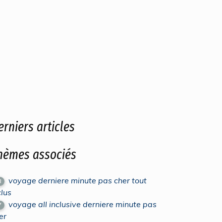
erniers articles
hèmes associés
voyage derniere minute pas cher tout
8
clus
voyage all inclusive derniere minute pas
7
er