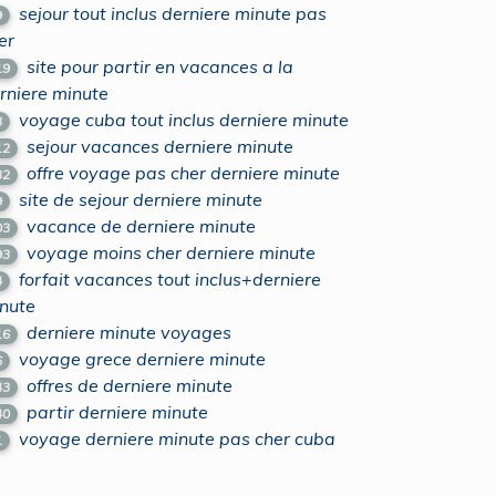
sejour tout inclus derniere minute pas
9
er
site pour partir en vacances a la
19
rniere minute
voyage cuba tout inclus derniere minute
3
sejour vacances derniere minute
12
offre voyage pas cher derniere minute
32
site de sejour derniere minute
9
vacance de derniere minute
03
voyage moins cher derniere minute
93
forfait vacances tout inclus+derniere
4
nute
derniere minute voyages
16
voyage grece derniere minute
6
offres de derniere minute
43
partir derniere minute
40
voyage derniere minute pas cher cuba
1