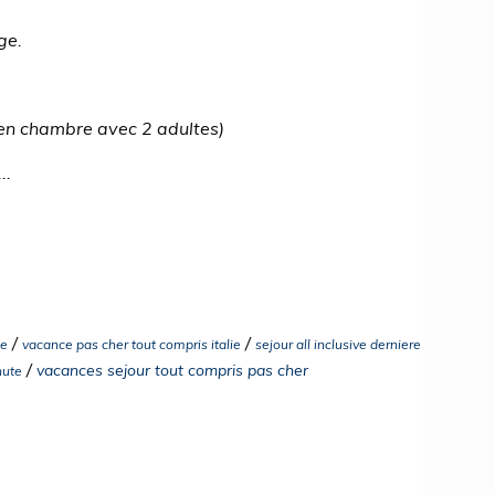
ge.
( en chambre avec 2 adultes)
..
/
/
ie
vacance pas cher tout compris italie
sejour all inclusive derniere
/
vacances sejour tout compris pas cher
nute