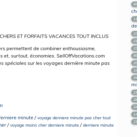
8
ch
1
de
2
CHERS ET FORFAITS VACANCES TOUT INCLUS
2
ers permettent de combiner enthousiasme,
2
s et, surtout, économies. SellOffVacations.com
9
 spéciales sur les voyages dernière minute pas
2
1
3
mi
2
2
om
2
1
derniere minute
/
voyage derniere minute pas cher tout
2
her
/
/
voyage moins cher derniere minute
derniere minute