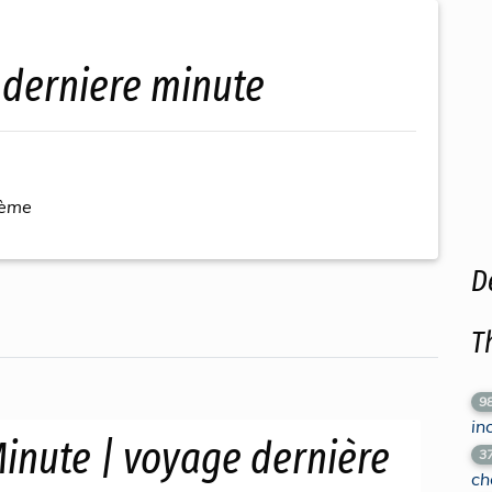
s derniere minute
hème
D
T
9
in
inute | voyage dernière
3
ch