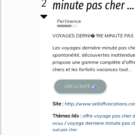
2
minute pas cher ...
Pertinence
69%
VOYAGES DERNI�?RE MINUTE PAS 
Les voyages dernière minute pas ch
spontanéité, découvertes inattendue
propose une gamme complète d'offres
chers et les forfaits vacances tout...
LIRE LA SUITE
Site :
http://www.selloffvacations.c
Thèmes liés :
offre voyage pas cher 
/
voyage derniere minute pas c
inclus
sud pas cher