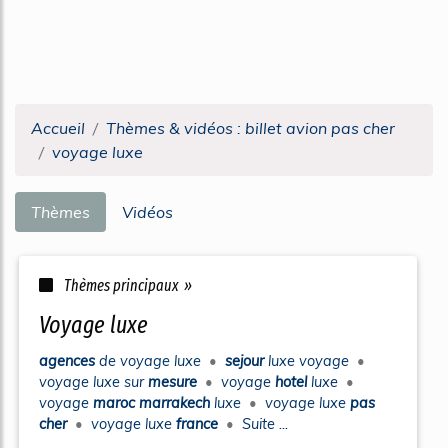
Accueil
Thèmes & vidéos : billet avion pas cher
voyage luxe
Thèmes
Vidéos
Thèmes principaux »
voyage luxe
agences
de
voyage luxe
•
sejour
luxe voyage
•
voyage luxe
sur
mesure
•
voyage
hotel
luxe
•
voyage
maroc marrakech
luxe
•
voyage luxe
pas
cher
•
voyage luxe
france
•
Suite ...