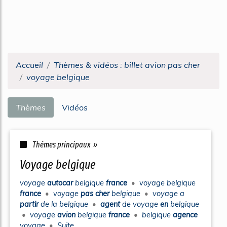
Accueil
Thèmes & vidéos : billet avion pas cher
voyage belgique
Thèmes
Vidéos
Thèmes principaux »
voyage belgique
voyage
autocar
belgique
france
•
voyage belgique
france
•
voyage
pas cher
belgique
•
voyage
a
partir
de la
belgique
•
agent
de
voyage
en
belgique
•
voyage
avion
belgique
france
•
belgique
agence
voyage
•
Suite ...