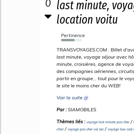
0
last minute, voya
location voitu
Pertinence
64%
TRANSVOYAGES.COM : Billet d'avion
last minute, voyage séjour avec hôt
minute, croisières, agence de voya
des compagnies aériennes, circuit
partir en groupe... tout pour le 
le site le moins cher du WEB!
Voir la suite
Par :
SIAMOBILES
Thèmes liés :
/
voyage last minute pas cher
/
/
cher
voyage pas cher vol sec
voyage low cost 