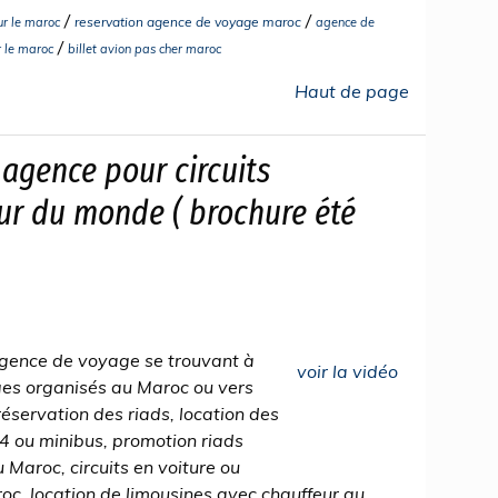
/
/
reservation agence de voyage maroc
r le maroc
agence de
/
r le maroc
billet avion pas cher maroc
Haut de page
gence pour circuits
ur du monde ( brochure été
gence de voyage se trouvant à
voir la vidéo
ges organisés au Maroc ou vers
réservation des riads, location des
4x4 ou minibus, promotion riads
u Maroc, circuits en voiture ou
c, location de limousines avec chauffeur au