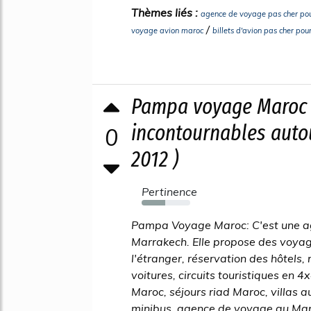
Thèmes liés :
agence de voyage pas cher pou
/
voyage avion maroc
billets d'avion pas cher pou
Pampa voyage Maroc a
incontournables auto
0
2012 )
Pertinence
48%
Pampa Voyage Maroc: C'est une a
Marrakech. Elle propose des voya
l'étranger, réservation des hôtels, 
voitures, circuits touristiques en 
Maroc, séjours riad Maroc, villas a
minibus, agence de voyage au Maro