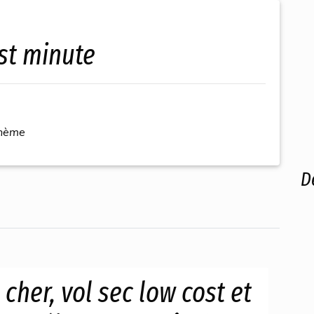
st minute
thème
D
 cher, vol sec low cost et