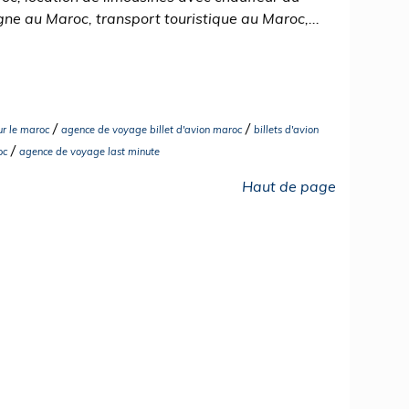
e au Maroc, transport touristique au Maroc,...
/
/
r le maroc
agence de voyage billet d'avion maroc
billets d'avion
/
oc
agence de voyage last minute
Haut de page